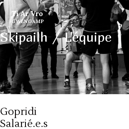
Ti Ar Vro
GWENGAMP
Skipailh / L'équipe
Gopridi
Salarié.e.s