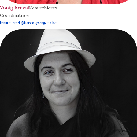
Vonig Fraval
Kenurzhierez
Coordinatrice
kenurzhierezh@tiarvro-gwengamp.bzh