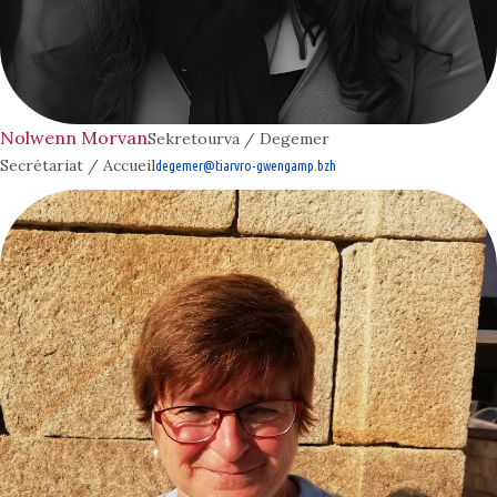
Nolwenn Morvan
Sekretourva / Degemer
Secrétariat / Accueil
degemer@tiarvro-gwengamp.bzh