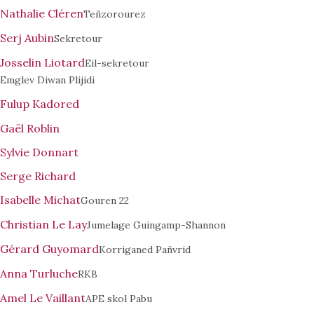
Nathalie Cléren
Teñzorourez
Serj Aubin
Sekretour
Josselin Liotard
Eil-sekretour
Emglev Diwan Plijidi
Fulup Kadored
Gaël Roblin
Sylvie Donnart
Serge Richard
Isabelle Michat
Gouren 22
Christian Le Lay
Jumelage Guingamp-Shannon
Gérard Guyomard
Korriganed Pañvrid
Anna Turluche
RKB
Amel Le Vaillant
APE skol Pabu