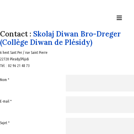
Ti Ar Vro
GWENGAMP
Contact :
Skolaj Diwan Bro-Dreger
(Collège Diwan de Plésidy)
6 hent Sant Per / rue Saint Pierre
22720 Plesidy/Plijidi
Tél.
: 02 96 21 48 73
Nom
*
E-mail
*
Sujet
*