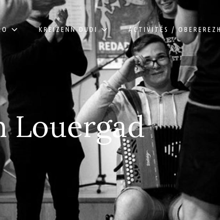
RO
KREIZENN DUDI
ACTIVITÉS / OBEREREZ
n Louergad