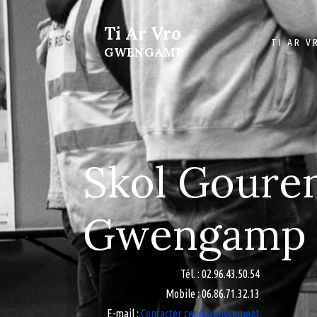
Ti Ar Vro
TI AR V
GWENGAMP
Skol Goure
Gwengamp
Tél.
: 02.96.43.50.54
Mobile
: 06.86.71.32.13
E-mail
:
Contacter cet établissement