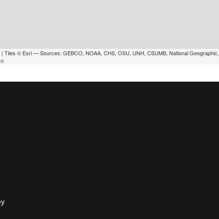
| Tiles © Esri — Sources: GEBCO, NOAA, CHS, OSU, UNH, CSUMB, National Geographic
ri
oy