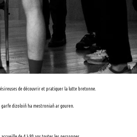
sireuses de découvrir et pratiquer la lutte bretonne.
 garfe dizoloiñ ha mestroniañ ar gouren.
ccueille de 4 à 80 ans toutes les personnes