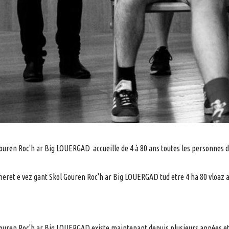
ouren Roc'h ar Big LOUERGAD accueille de 4 à 80 ans toutes les personnes dé
ret e vez gant Skol Gouren Roc'h ar Big LOUERGAD tud etre 4 ha 80 vloaz a
ouren Roc'h ar Big LOUERGAD existe maintenant depuis plusieurs années et a