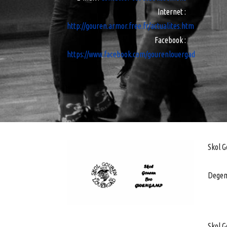
Internet
:
http://gouren.armor.free.fr/actualites.htm
Facebook
:
https://www.facebook.com/gourenlouergad
Skol G
Degeme
Skol G