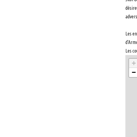
désire
advers
Les en
d'Armo
Les co
+
−