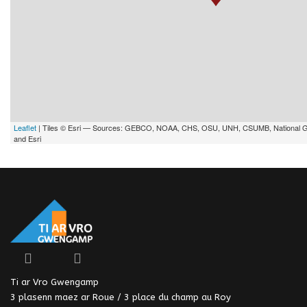
Leaflet
| Tiles © Esri — Sources: GEBCO, NOAA, CHS, OSU, UNH, CSUMB, National 
and Esri
Ti ar Vro Gwengamp
3 plasenn maez ar Roue / 3 place du champ au Roy