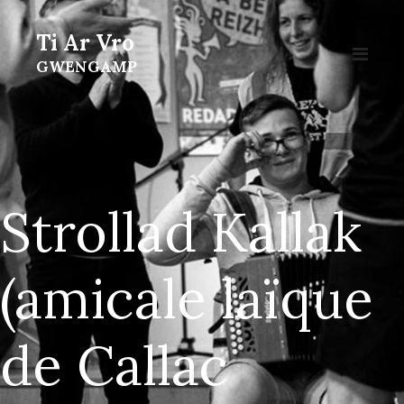
Ti Ar Vro
GWENGAMP
Strollad Kallak
(amicale laïque
de Callac