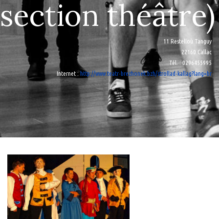
section théâtre)
11 Restelloù Tanguy
22160 Callac
Tél.
: 0296455995
Internet
:
http://www.teatr-brezhonek.bzh/strollad-kallag?lang=br