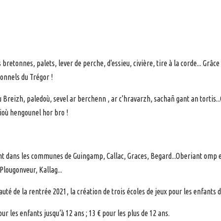
 bretonnes, palets, lever de perche, d'essieu, civière, tire à la corde... Grâ
ce
ionnels du Trégor !
 Breizh, paledoù, sevel ar berchenn , ar c'hravarzh, sachañ gant an tortis.
ioù hengounel hor bro !
t dans les communes de Guingamp, Callac, Graces, Begard...Oberiant omp
.Plougonveur, Kallag...
uté de la rentrée 2021, la création de trois écoles de jeux pour les enfants
our les enfants jusqu’à 12 ans ; 13 € pour les plus de 12 ans.