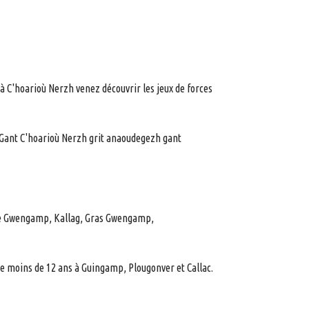
 à C'hoarioù Nerzh venez découvrir les jeux de forces
..Gant C'hoarioù Nerzh grit anaoudegezh gant
 e Gwengamp, Kallag, Gras Gwengamp,
 de moins de 12 ans à Guingamp, Plougonver et Callac.