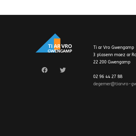
Ti ar Vro Gwengamp
3 plasenn maez ar R
22 200 Gwengamp
02 96 44 27 88
degemer@tiarvro-g