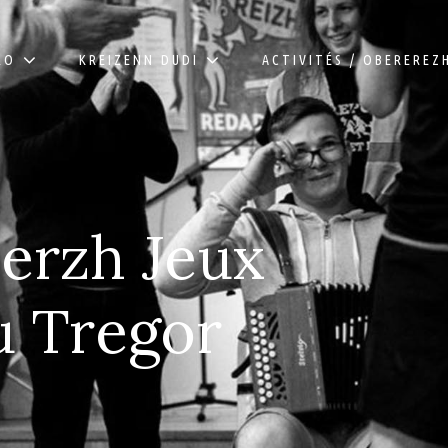
RO
KREIZENN DUDI
ACTIVITÉS / OBEREREZ
erzh Jeux
u Tregor