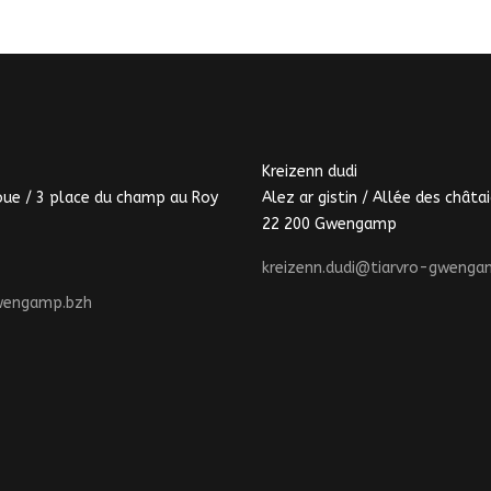
Kreizenn dudi
oue / 3 place du champ au Roy
Alez ar gistin / Allée des châtai
22 200 Gwengamp
kreizenn.dudi@tiarvro-gwenga
wengamp.bzh