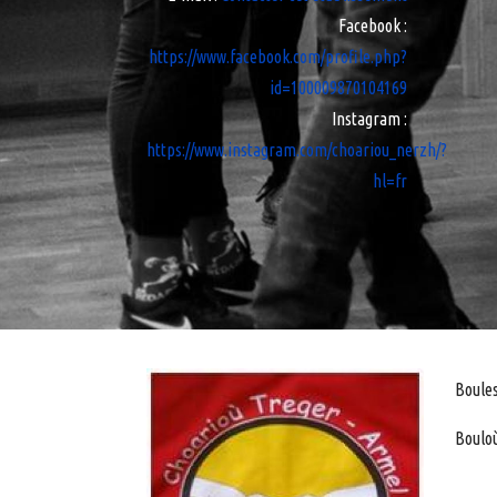
Facebook
:
https://www.facebook.com/profile.php?
id=100009870104169
Instagram
:
https://www.instagram.com/choariou_nerzh/?
hl=fr
Boules
Bouloù