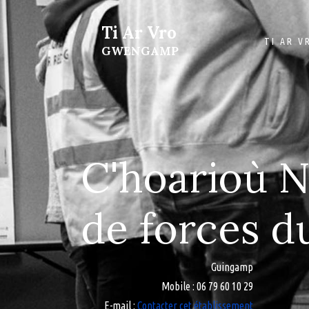
Ti Ar Vro
TI AR V
GWENGAMP
C'hoarioù N
de forces d
Guingamp
Mobile
: 06 79 60 10 29
E-mail
:
Contacter cet établissement