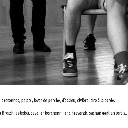
 bretonnes, palets, lever de perche, d'essieu, civière, tire à la corde...
 Breizh, paledoù, sevel ar berchenn , ar c'hravarzh, sachañ gant an tortis...