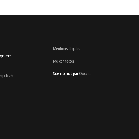
Mentions légales
gniers
Me connecter
Site internet par
OAcom
mp.bzh