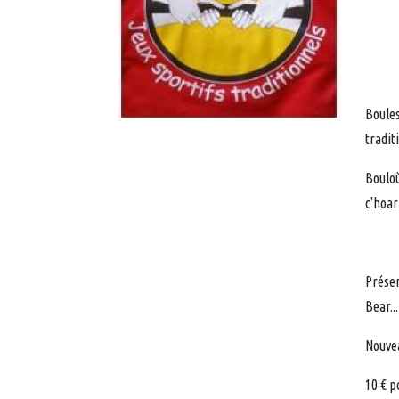
Boules
tradit
Bouloù
c'hoar
Présen
Bear..
Nouvea
10 € p