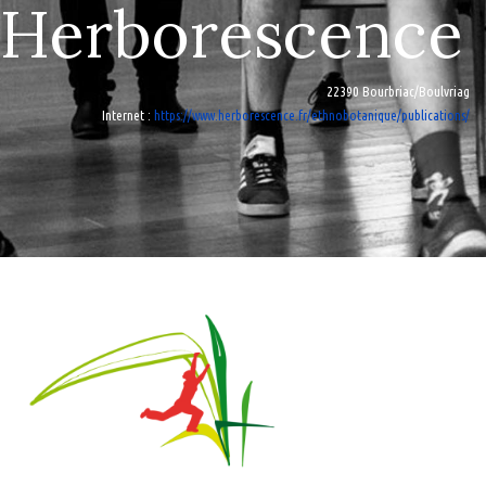
Herborescence
22390 Bourbriac/Boulvriag
Internet
:
https://www.herborescence.fr/ethnobotanique/publications/