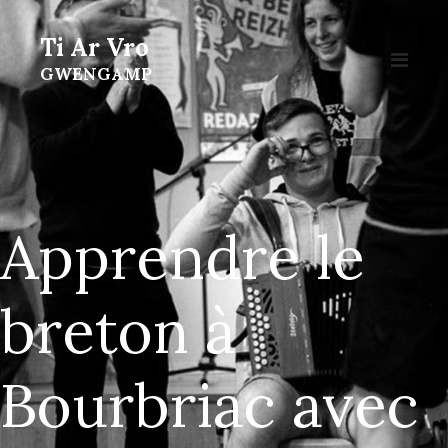
Ti Ar Vro
GWENGAMP
Apprendre le
breton à
Bourbriac avec