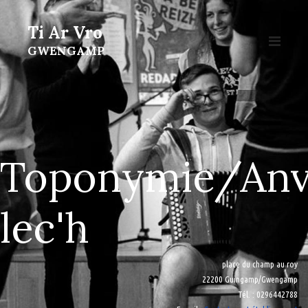
Ti Ar Vro
GWENGAMP
Toponymie/Anv
lec'h
place du champ au roy
22200 Guingamp/Gwengamp
Tél.
: 0296442788