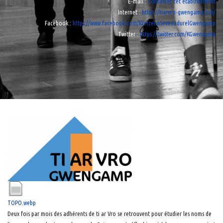
E-mail
:
Contacter cet établissement
Internet
:
https://tiarvro-gwengamp.bzh/
Facebook
:
https://www.facebook.com/KreizennSevenadurelGwengamp
Twitter
:
https://twitter.com/KGwengamp
TOPO.webp
Deux fois par mois des adhérents de ti ar Vro se retrouvent pour étudier les noms de