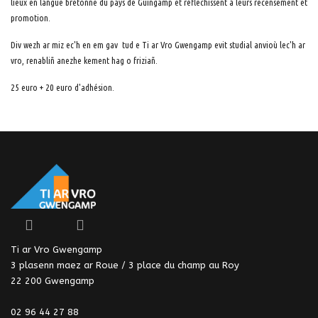
lieux en langue bretonne du pays de Guingamp et réflechissent à leurs recensement et
promotion.
Div wezh ar miz ec'h en em gav tud e Ti ar Vro Gwengamp evit studial anvioù lec'h ar
vro, renabliñ anezhe kement hag o friziañ.
25 euro + 20 euro d'adhésion.
Ti ar Vro Gwengamp
3 plasenn maez ar Roue / 3 place du champ au Roy
22 200 Gwengamp
02 96 44 27 88