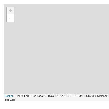
+
−
Leaflet
| Tiles © Esri — Sources: GEBCO, NOAA, CHS, OSU, UNH, CSUMB, National 
and Esri