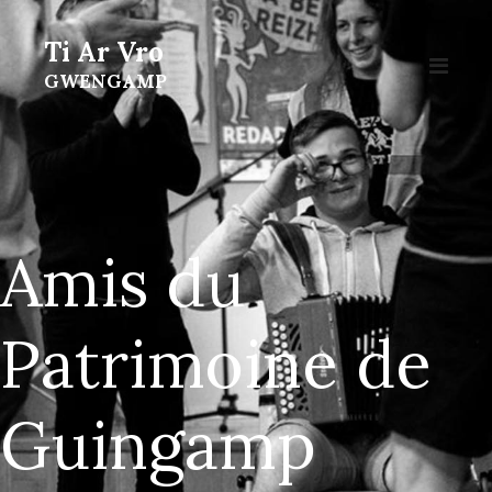
Ti Ar Vro
GWENGAMP
Amis du
Patrimoine de
Guingamp