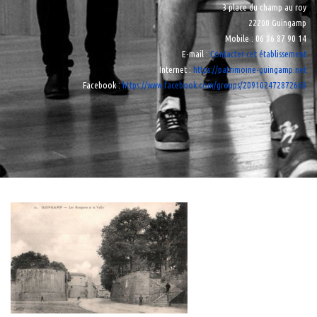
3 place du champ au roy
22200 Guingamp
Mobile
: 06 86 87 90 14
E-mail
:
Contacter cet établissement
Internet
:
https://patrimoine-guingamp.net
Facebook
:
https://www.facebook.com/groups/209102472872668